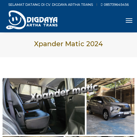
SELAMAT DATANG DI CV. DIGDAYA ARTHA TRANS
085739645456
to
na
Xpander Matic 2024