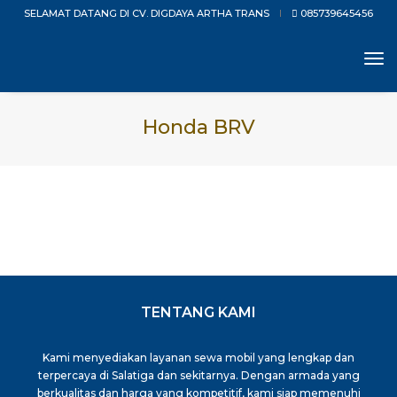
SELAMAT DATANG DI CV. DIGDAYA ARTHA TRANS
085739645456
to
na
Honda BRV
TENTANG KAMI
Kami menyediakan layanan sewa mobil yang lengkap dan
terpercaya di Salatiga dan sekitarnya. Dengan armada yang
berkualitas dan harga yang kompetitif, kami siap memenuhi